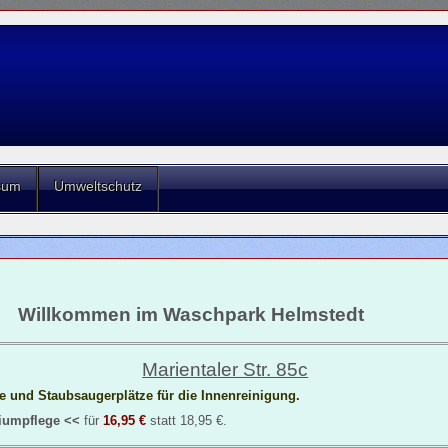
sum
Umweltschutz
Willkommen im Waschpark Helmstedt
Marientaler Str. 85c
e und Staubsaugerplätze für die Innenreinigung.
iumpflege <<
für
16,95 €
statt 18,95 €.