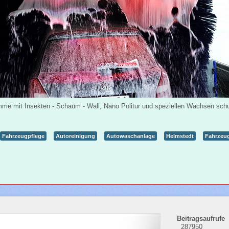
mme mit Insekten - Schaum - Wall, Nano Politur und speziellen Wachsen sch
Fahrzeugpflege
Autoreinigung
Autowaschanlage
Helmstedt
Fahrzeu
Beitragsaufrufe
287950