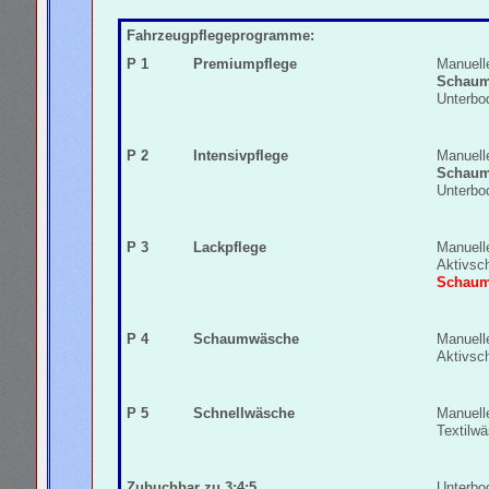
Fahrzeugpflegeprogramme:
P 1
Premiumpflege
Manuell
Schaum
Unterbo
P 2
Intensivpflege
Manuell
Schaum
Unterbo
P 3
Lackpflege
Manuel
Aktivsc
Schau
P 4
Schaumwäsche
Manuell
Aktivsc
P 5
Schnellwäsche
Manuell
Textilw
Zubuchbar zu 3;4;5
Unterb