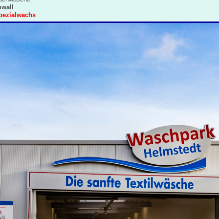
wall
pezialwachs