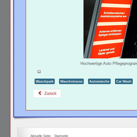
Hochwertige Auto Pflegeprogra
Waschpark
Waschstrasse
Autowäsche
Car Wash
Zurück
Aktuelle Seite:
Startseite