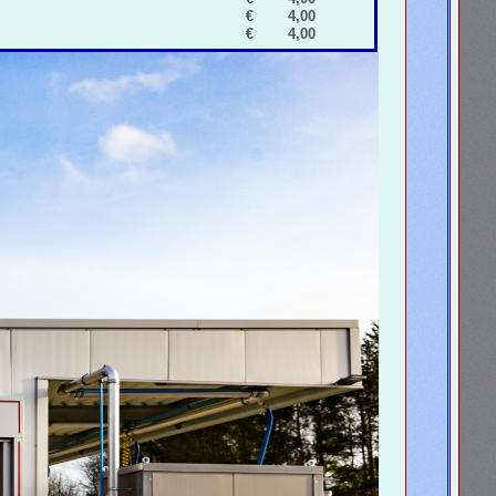
€
4,00
€
4,00