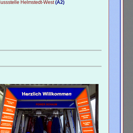
lussstelle Helmstedt-West
(A2)