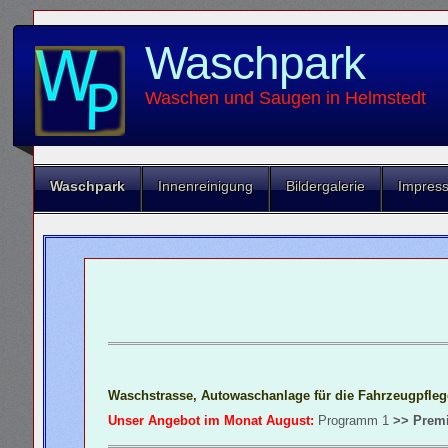
Waschpark
Waschen und Saugen in Helmstedt
Waschpark
Innenreinigung
Bildergalerie
Impres
Waschstrasse, Autowaschanlage für die Fahrzeugpfleg
Unser Angebot im Monat August:
Programm 1
>> Prem