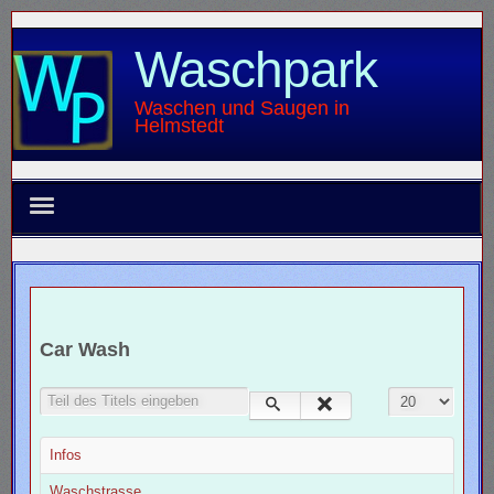
Waschpark
Waschen und Saugen in
Helmstedt
Waschpark
Innenreinigung
Car Wash
Bildergalerie
Teil des Titels eingeben
Anzeige #
Impressum
Infos
Umweltschutz
Waschstrasse