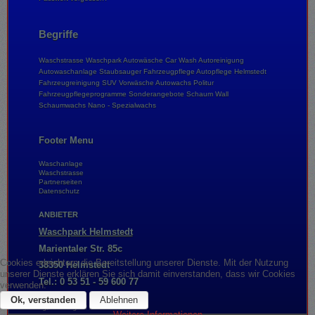
Begriffe
Waschstrasse
Waschpark
Autowäsche
Car Wash
Autoreinigung
Autowaschanlage
Staubsauger
Fahrzeugpflege
Autopflege
Helmstedt
Fahrzeugreinigung
SUV
Vorwäsche
Autowachs
Politur
Fahrzeugpflegeprogramme
Sonderangebote
Schaum Wall
Schaumwachs
Nano - Spezialwachs
Footer Menu
Waschanlage
Waschstrasse
Partnerseiten
Datenschutz
ANBIETER
Waschpark Helmstedt
Marientaler Str. 85c
Cookies erleichtern die Bereitstellung unserer Dienste. Mit der Nutzung
38350 Helmstedt
unserer Dienste erklären Sie sich damit einverstanden, dass wir Cookies
Tel.: 0 53 51 - 59 600 77
verwenden.
Ok, verstanden
Ablehnen
Montag, 10. August 2026
Weitere Informationen