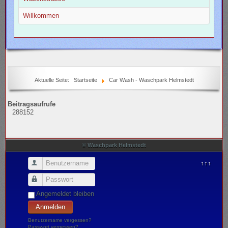
Willkommen
Aktuelle Seite:
Startseite
Car Wash - Waschpark Helmstedt
Beitragsaufrufe
288152
© Waschpark Helmstedt
Benutzername
↑↑↑
Passwort
Angemeldet bleiben
Anmelden
Benutzername vergessen?
Passwort vergessen?