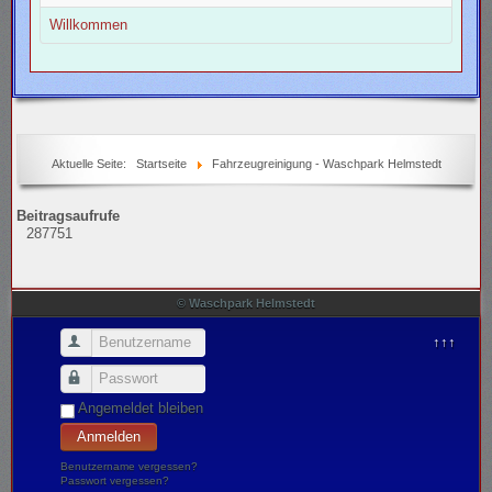
Willkommen
Aktuelle Seite:
Startseite
Fahrzeugreinigung - Waschpark Helmstedt
Beitragsaufrufe
287751
© Waschpark Helmstedt
Benutzername
↑↑↑
Passwort
Angemeldet bleiben
Anmelden
Benutzername vergessen?
Passwort vergessen?