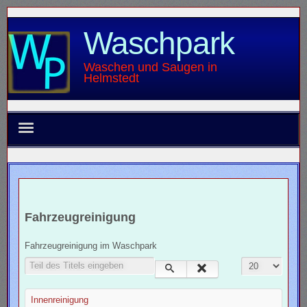
Waschpark
Waschen und Saugen in
Helmstedt
Waschpark
Innenreinigung
Fahrzeugreinigung
Bildergalerie
Fahrzeugreinigung im Waschpark
Impressum
Teil des Titels eingeben
Anzeige #
Umweltschutz
Innenreinigung