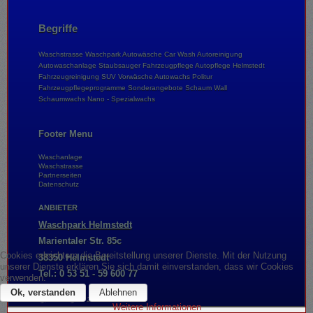
Begriffe
Waschstrasse
Waschpark
Autowäsche
Car Wash
Autoreinigung
Autowaschanlage
Staubsauger
Fahrzeugpflege
Autopflege
Helmstedt
Fahrzeugreinigung
SUV
Vorwäsche
Autowachs
Politur
Fahrzeugpflegeprogramme
Sonderangebote
Schaum Wall
Schaumwachs
Nano - Spezialwachs
Footer Menu
Waschanlage
Waschstrasse
Partnerseiten
Datenschutz
ANBIETER
Waschpark Helmstedt
Marientaler Str. 85c
Cookies erleichtern die Bereitstellung unserer Dienste. Mit der Nutzung
38350 Helmstedt
unserer Dienste erklären Sie sich damit einverstanden, dass wir Cookies
Tel.: 0 53 51 - 59 600 77
verwenden.
Ok, verstanden
Ablehnen
Freitag, 07. August 2026
Weitere Informationen