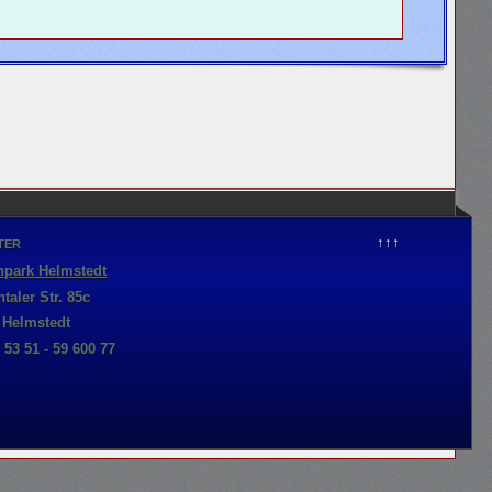
↑↑↑
TER
park Helmstedt
taler Str. 85c
 Helmstedt
0 53 51 - 59 600 77