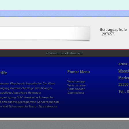
Beitragsaufrufe
287657
© Waschpark Helmstedt
ANBIE
Wasch
Footer Menu
iffe
Marien
Waschanlage
trasse
Waschpark
Autowäsche
Car Wash
38350
Waschstrasse
inigung
Autowaschanlage
Staubsauger
Partnerseiten
Tel.: 
ugpflege
Autopflege
Helmstedt
Datenschutz
ugreinigung
SUV
Vorwäsche
Autowachs
Fahrzeugpflegeprogramme
Sonderangebote
m Wall
Schaumwachs
Nano - Spezialwachs