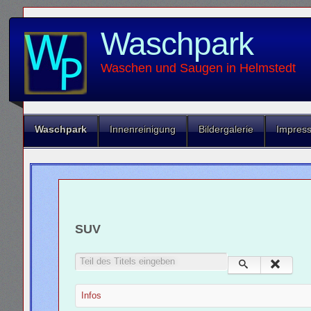
Waschpark
Waschen und Saugen in Helmstedt
Waschpark
Innenreinigung
Bildergalerie
Impres
SUV
Teil des Titels eingeben
Infos