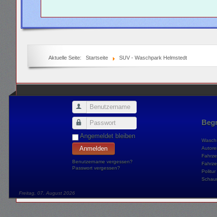
Aktuelle Seite:
Startseite
SUV - Waschpark Helmstedt
Benutzername
Begr
Passwort
Angemeldet bleiben
Waschs
Anmelden
Autore
Fahrze
Benutzername vergessen?
Fahrze
Passwort vergessen?
Politur
Schau
Freitag, 07. August 2026