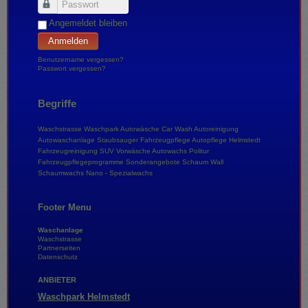
Passwort
Angemeldet bleiben
Anmelden
Benutzername vergessen?
Passwort vergessen?
Begriffe
Waschstrasse
Waschpark
Autowäsche
Car Wash
Autoreinigung
Autowaschanlage
Staubsauger
Fahrzeugpflege
Autopflege
Helmstedt
Fahrzeugreinigung
SUV
Vorwäsche
Autowachs
Politur
Fahrzeugpflegeprogramme
Sonderangebote
Schaum Wall
Schaumwachs
Nano - Spezialwachs
Footer Menu
Waschanlage
Waschstrasse
Partnerseiten
Datenschutz
ANBIETER
Waschpark Helmstedt