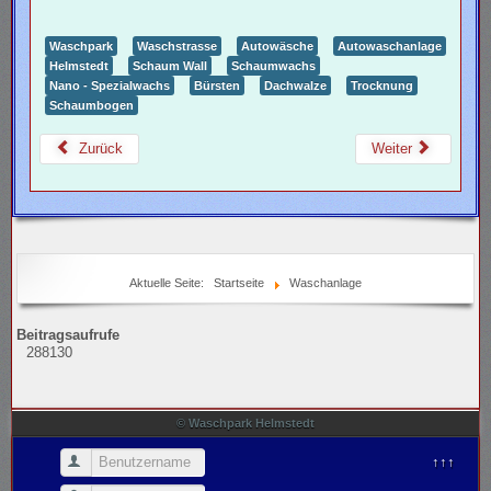
Waschpark
Waschstrasse
Autowäsche
Autowaschanlage
Helmstedt
Schaum Wall
Schaumwachs
Nano - Spezialwachs
Bürsten
Dachwalze
Trocknung
Schaumbogen
Zurück
Weiter
Aktuelle Seite:
Startseite
Waschanlage
Beitragsaufrufe
288130
© Waschpark Helmstedt
Benutzername
↑↑↑