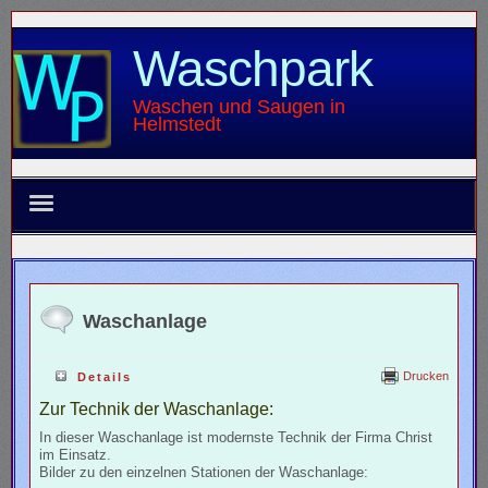
Waschpark
Waschen und Saugen in
Helmstedt
Waschpark
Innenreinigung
Waschanlage
Bildergalerie
Drucken
Details
Zur Technik der Waschanlage:
Impressum
In dieser Waschanlage ist modernste Technik der Firma Christ
im Einsatz.
Umweltschutz
Bilder zu den einzelnen Stationen der Waschanlage: